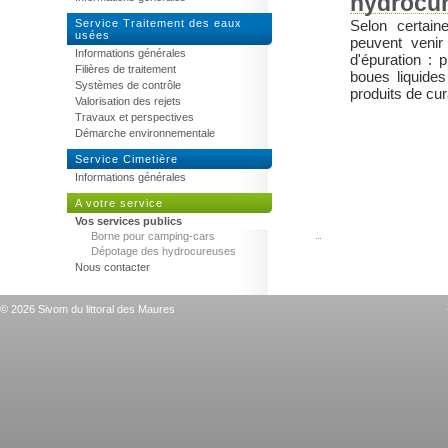
hydrocu
Service Traitement des eaux
Selon certain
usées
peuvent venir 
Informations générales
d'épuration : 
Filières de traitement
boues liquides
Systèmes de contrôle
produits de cu
Valorisation des rejets
Travaux et perspectives
Démarche environnementale
Service Cimetière
Informations générales
A votre service
Vos services publics
Borne pour camping-cars
Dépotage des hydrocureuses
Nous contacter
© 2026 Sivom du littoral des Maures