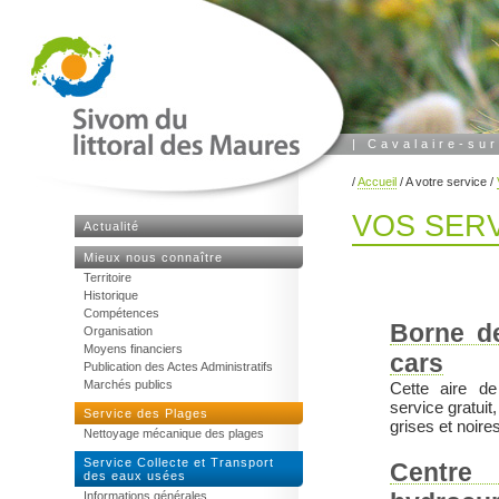
|
Cavalaire-su
/
Accueil
/
A votre service
/
VOS SERV
Actualité
Mieux nous connaître
Territoire
Historique
Compétences
Borne d
Organisation
Moyens financiers
cars
Publication des Actes Administratifs
Marchés publics
Cette aire de
service gratuit
Service des Plages
grises et noire
Nettoyage mécanique des plages
Service Collecte et Transport
Centr
des eaux usées
Informations générales