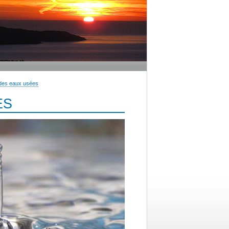
 des eaux usées
ES