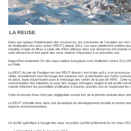
LA REUSE
Dans une optique d’optimisation des ressources, les communes de Cavalaire sur mer e
de réutilisation des eaux usées (REUT) depuis 2013. Les eaux initialement traitées pour
retraitée à l’aide de filtres à sable afin d’être utilisées dans une démarche d’économi
cette démarche et font partis des rares stations d’épuration à en posséder une.
Aujourd’hui seulement 1% des eaux traitées françaises sont réutilisées contre 10 à 
ou l’Italie.
La REUT du site de Pardigon est une REUT directe c’est-à-dire qu’il y a un processus
ciblés. Actuellement seul l’arrosage des espaces vert, la distribution aux hydro cureuse
en place, faute d’autorisation pour le nettoyage des voiries de la part de l’ARS. Cette 
consommation des habitants ou pour des usages ménagers malgré le fait qu’elle soit d
volonté d’étendre les possibilités d’utilisation à d’autres activités tout en respectant le
Cette économie d’eau n’est pas négligeable surtout lors de la période estivale dans u
La REUT s’installe donc dans une dynamique de développement durable et montre ains
aspects environnementaux.
Un arrêté spécifique à l'usage des eaux recyclées (arrêté préfectoral du 1er mars 2013) 