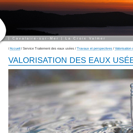
|
Cavalaire-sur-Mer
|
La Croix Valmer
/
Accueil
/
Service Traitement des eaux usées
/
Travaux et perspectives
/
Valorisation
VALORISATION DES EAUX USÉ