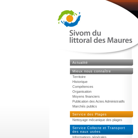
Actualité
Mieux nous connaître
Territoire
Historique
Compétences
Organisation
Moyens financiers
Publication des Actes Administratifs
Marchés publics
Service des Plages
Nettoyage mécanique des plages
Service Collecte et Transport
des eaux usées
Informations générales