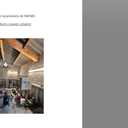
c la présence de l'ARS83.
 divers usages urbains
)