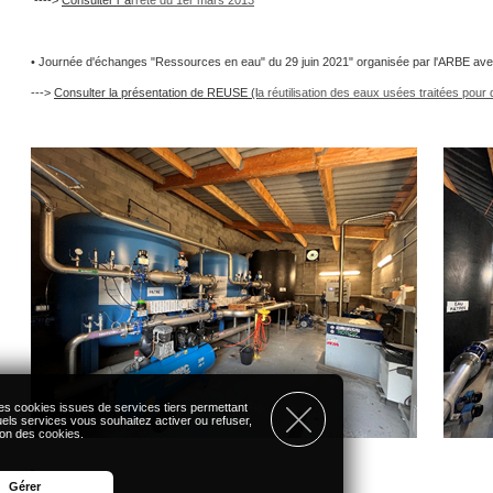
---->
Consulter l' a
rrêté du 1er mars 2013
• Journée d'échanges "Ressources en eau" du 29 juin 2021" organisée par l'ARBE ave
--->
Consulter la présentation de REUSE (l
a réutilisation des eaux usées traitées pour
des cookies issues de services tiers permettant
els services vous souhaitez activer ou refuser,
tion des cookies.
Gérer